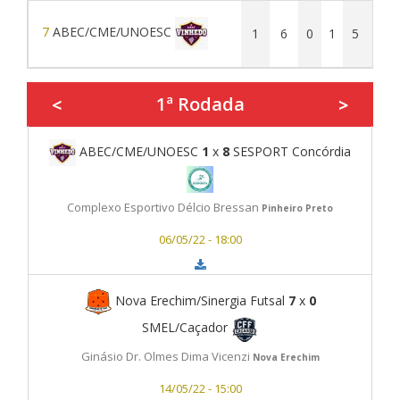
7
ABEC/CME/UNOESC
1
6
0
1
5
7
1ª Rodada
<
>
ABEC/CME/UNOESC
1
x
8
SESPORT Concórdia
Complexo Esportivo Délcio Bressan
Pinheiro Preto
06/05/22 - 18:00
Nova Erechim/Sinergia Futsal
7
x
0
SMEL/Caçador
Ginásio Dr. Olmes Dima Vicenzi
Nova Erechim
14/05/22 - 15:00