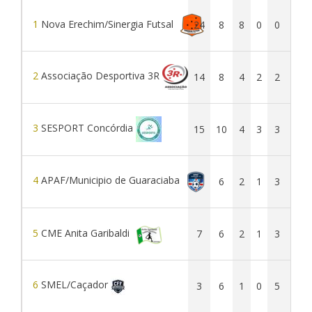
1
Nova Erechim/Sinergia Futsal
24
8
8
0
0
40
2
Associação Desportiva 3R
14
8
4
2
2
27
3
SESPORT Concórdia
15
10
4
3
3
30
4
APAF/Municipio de Guaraciaba
7
6
2
1
3
15
5
CME Anita Garibaldi
7
6
2
1
3
12
6
SMEL/Caçador
3
6
1
0
5
8