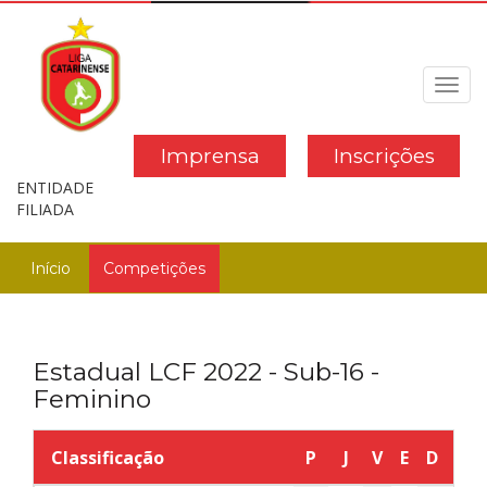
Toggl
navig
Imprensa
Inscrições
ENTIDADE
FILIADA
Início
Competições
Estadual LCF 2022 - Sub-16 -
Feminino
Classificação
P
J
V
E
D
GP