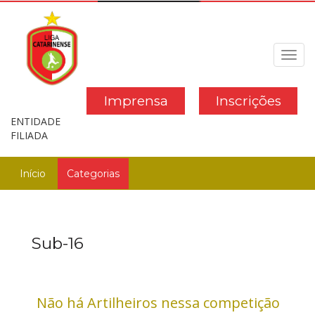
Toggl
navig
Imprensa
Inscrições
ENTIDADE
FILIADA
Início
Categorias
Sub-16
Não há Artilheiros nessa competição