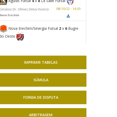
Águias Futsal
4
x
8
La Salle Futsal
08/10/22 - 14:30
Ginásio Dr. Olmes Dima Vicenzi
Nova Erechim
Nova Erechim/Sinergia Futsal
2
x
6
Bugre
do Oeste
08/10/22 - 15:30
Ginásio Dr. Olmes Dima Vicenzi
Nova Erechim
IMPRIMIR TABELAS
SÚMULA
FORMA DE DISPUTA
ARBITRAGEM