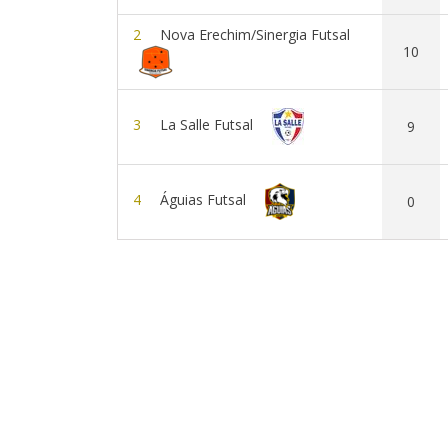
2
Nova Erechim/Sinergia Futsal
10
3
La Salle Futsal
9
4
Águias Futsal
0