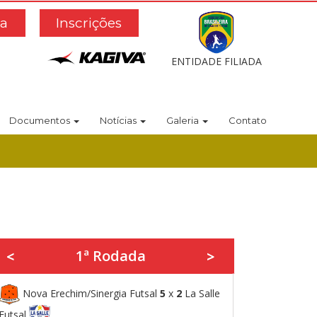
a
Inscrições
ENTIDADE FILIADA
Documentos
Notícias
Galeria
Contato
1ª Rodada
<
>
Nova Erechim/Sinergia Futsal
5
x
2
La Salle
Futsal