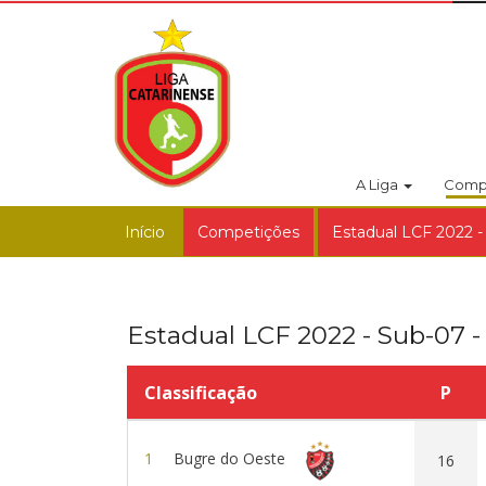
A Liga
Comp
Início
Competições
Estadual LCF 2022 - 
Estadual LCF 2022 - Sub-07 - 
Classificação
P
1
Bugre do Oeste
16