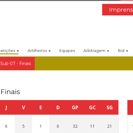
Imprens
etições
Artilheiros
Equipes
Arbitragem
Bid
Sub-07 - Finais
Finais
J
V
E
D
GP
GC
SG
6
5
1
0
32
11
21