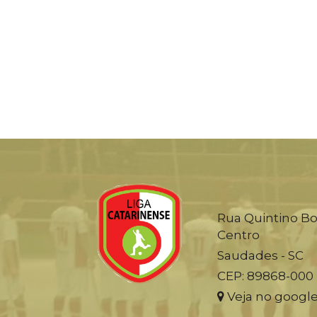
Rua Quintino Bo
Centro
Saudades - SC
CEP: 89868-000
Veja no googl