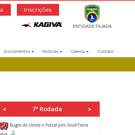
a
Inscrições
ENTIDADE FILIADA
Documentos
Notícias
Galeria
Contato
7ª Rodada
<
>
Bugre do Oeste x Futsal Joni Gool/Terra
Viva