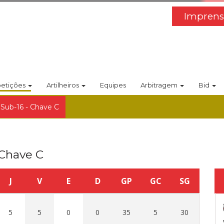
Imprens
etições
Artilheiros
Equipes
Arbitragem
Bid
 Sub-16 - Chave C
 Chave C
J
V
E
D
GP
GC
SG
5
5
0
0
35
5
30