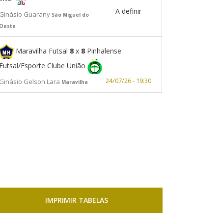
A definir
Ginásio Guarany
São Miguel do
Oeste
Maravilha Futsal
8
x
8
Pinhalense
Futsal/Esporte Clube União
24/07/26 - 19:30
Ginásio Gelson Lara
Maravilha
IMPRIMIR TABELAS