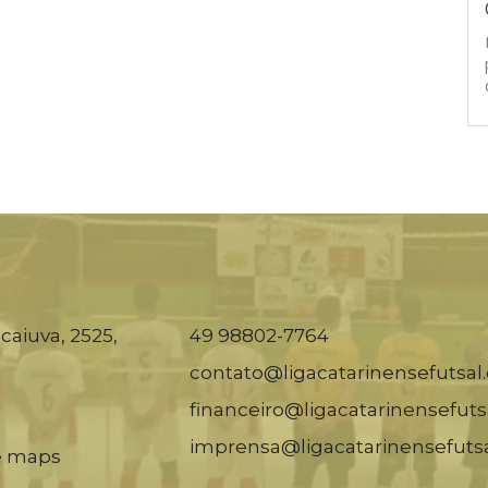
caiuva, 2525,
49 98802-7764
contato@ligacatarinensefutsal
financeiro@ligacatarinensefuts
imprensa@ligacatarinensefuts
e maps