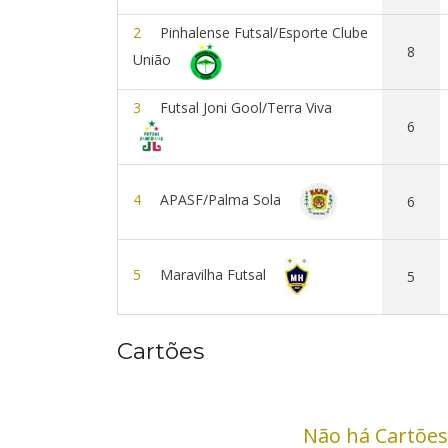
2
Pinhalense Futsal/Esporte Clube
8
União
3
Futsal Joni Gool/Terra Viva
6
4
APASF/Palma Sola
6
5
Maravilha Futsal
5
Cartões
Não há Cartões