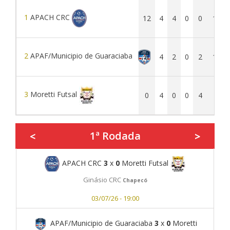
1
APACH CRC
12
4
4
0
0
13
2
APAF/Municipio de Guaraciaba
6
4
2
0
2
10
3
Moretti Futsal
0
4
0
0
4
0
1ª Rodada
<
>
APACH CRC
3
x
0
Moretti Futsal
Ginásio CRC
Chapecó
03/07/26 - 19:00
APAF/Municipio de Guaraciaba
3
x
0
Moretti