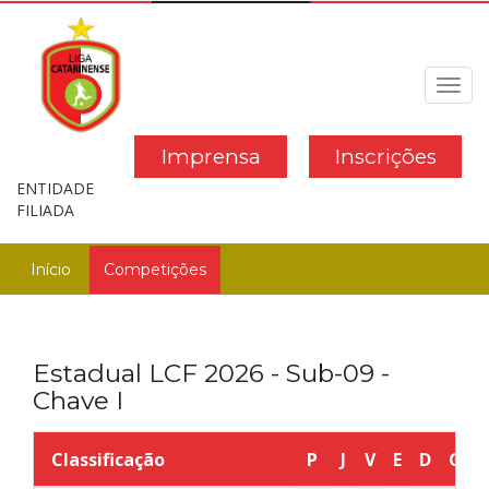
Toggl
navig
Imprensa
Inscrições
ENTIDADE
FILIADA
Início
Competições
Estadual LCF 2026 - Sub-09 -
Chave I
Classificação
P
J
V
E
D
GP