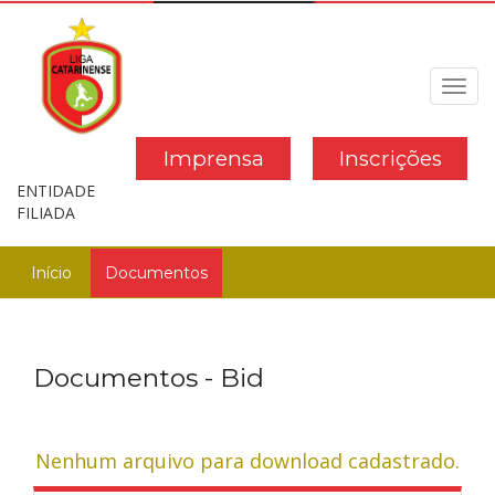
Toggl
navig
Imprensa
Inscrições
ENTIDADE
FILIADA
Início
Documentos
Documentos - Bid
Nenhum arquivo para download cadastrado.